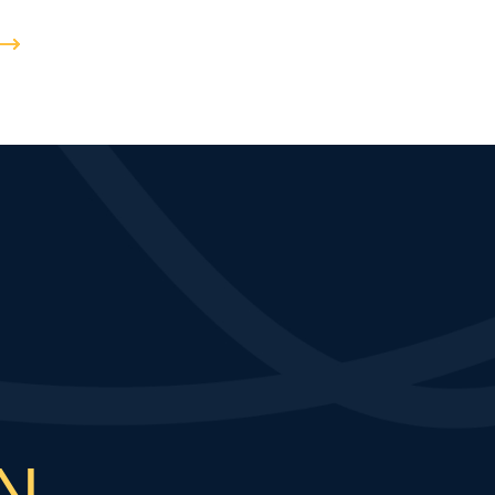
科学、能源环境与气候变化领域杰出
青年科学家成功入...
N