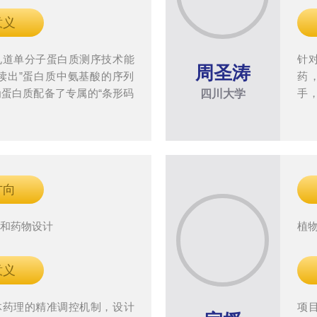
意义
孔道单分子蛋白质测序技术能
针
周圣涛
读出”蛋白质中氨基酸的序列
药
蛋白质配备了专属的“条形码
手
四川大学
一突破将推动新型测序仪器的
进
命科学研究和精准医疗带来全
验
方向
理和药物设计
植
意义
体药理的精准调控机制，设计
项