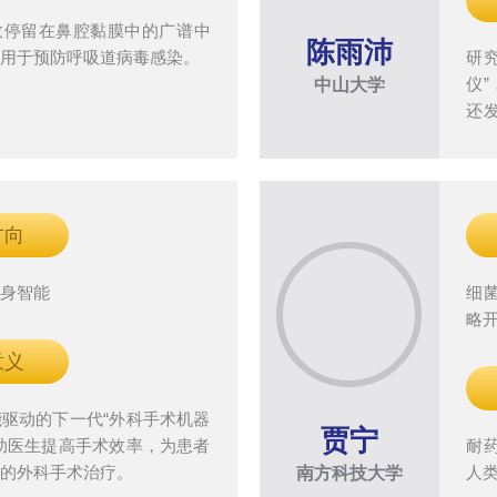
效停留在鼻腔黏膜中的广谱中
陈雨沛
，用于预防呼吸道病毒感染。
研
仪
中山大学
还
分
化
方向
具身智能
细
略
意义
驱动的下一代“外科手术机器
贾宁
助医生提高手术效率，为患者
耐
量的外科手术治疗。
人
南方科技大学