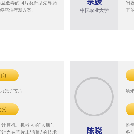
宗媛
痛且低毒的阿片类新型先导药
辑
床疼痛治疗新方案。
平
中国农业大学
服
育
造
支
新
方向
算力光子芯片
纳
意义
计算机、机器人的“大脑”。
推
陈晓
让光在芯片上“奔跑”的技术
备