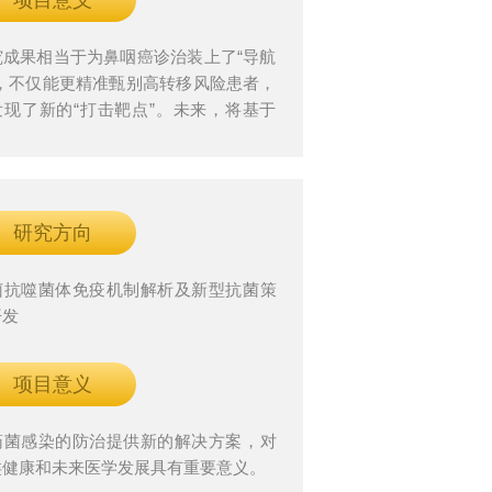
项目意义
究成果相当于为鼻咽癌诊治装上了“导航
”，不仅能更精准甄别高转移风险患者，
发现了新的“打击靶点”。未来，将基于
子分型、人工智能等前沿技术进一步优
鼻咽癌的增效减毒治疗对策。
研究方向
菌抗噬菌体免疫机制解析及新型抗菌策
开发
项目意义
药菌感染的防治提供新的解决方案，对
类健康和未来医学发展具有重要意义。