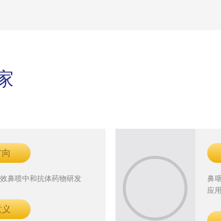
家
方向
长效鼻喷中和抗体药物研发
鼻
应
意义