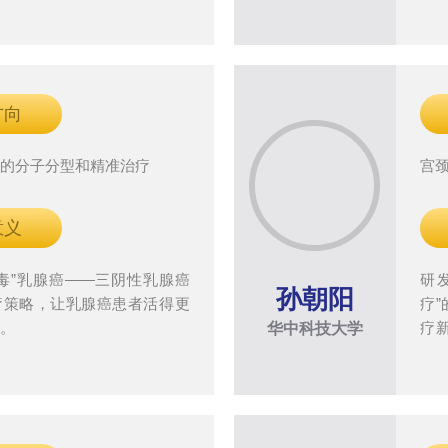
方向
癌的分子分型和精准治疗
宫
意义
毒”乳腺癌——三阴性乳腺癌
研
孙朝阳
疗策略，让乳腺癌患者活得更
疗
好。
疗
华中科技大学
生