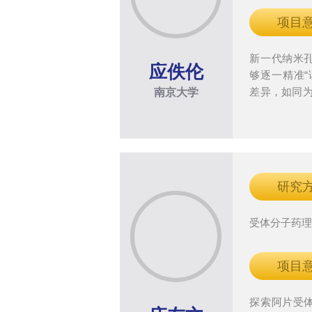
项目
新一代纳米
应佚伦
够逐一精准“
差异，如同为
南京大学
识别器”。这
发展，为生
新工具。
研究
受体分子药
项目
探索阿片受