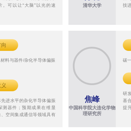
片。可以让“大脑”以光的速
技
清华大学
从而让机器更聪明、电脑更便
省电。
方向
材料与器件/杂化半导体偏振
碳
件
意义
研
焦峰
际先进水平的杂化半导体偏振
基
探测器件；预期成果在维显
提
中国科学院大连化学物
理研究所
像、空间集成通信等领域具有
化
景。
清
目