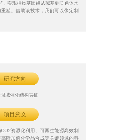
器”，实现植物基因组从碱基到染色体水
的重塑。借助该技术，我们可以像定制
装一样，为作物精准设计性状，快速培
出高产优质抗病的“超级作物”，甚至创
新物种。这将为国家粮食安全提供核心
撑，推动农业育种迈向智能化、定制化
时代。
研究方向
米限域催化结构表征
项目意义
动CO2资源化利用、可再生能源高效制
与高附加值化学品合成等关键领域的科