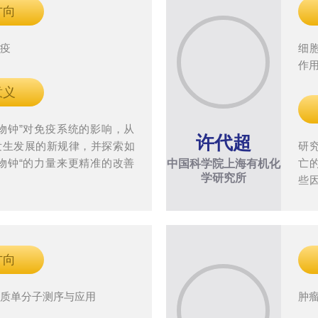
方向
免疫
细
作
意义
物钟”对免疫系统的影响，从
许代超
发生发展的新规律，并探索如
研
物钟“的力量来更精准的改善
亡
中国科学院上海有机化
学研究所
些
人
方向
白质单分子测序与应用
肿