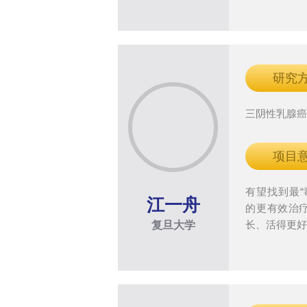
研究
三阴性乳腺
项目
有望找到最“
江一舟
的更有效治
长、活得更
复旦大学