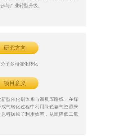
进步与产业转型升级。
研究方向
一分子多相催化转化
项目意义
发新型催化剂体系与新反应路线，在煤
合成气转化过程中利用绿色氢气资源来
升原料碳原子利用效率，从而降低二氧
碳排放。相关成果有望帮助煤炭资源更
洁高效地转化为有用化学品，助力双碳
标实现。